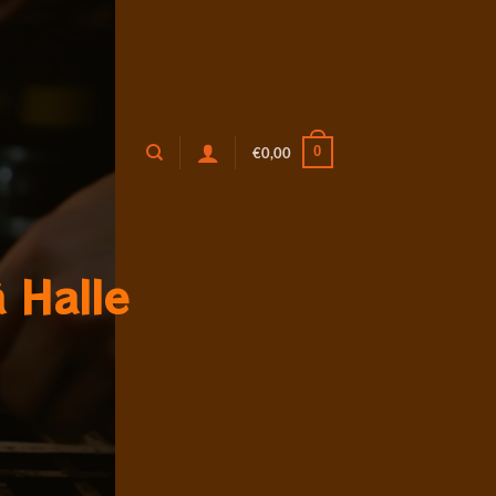
0
€
0,00
à Halle